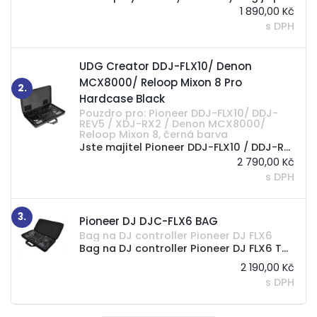
1 890,00 Kč
s DPH
UDG Creator DDJ-FLX10/ Denon
MCX8000/ Reloop Mixon 8 Pro
2.
Hardcase Black
Pouzdro pro: Pioneer DDJ-FLX10/ DDJ-
REV5 / XDJ-RX2 / Denon MCX8000/
Reloop Mixon 8, černá barva
Jste majitel Pioneer DDJ-FLX10 / DDJ-REV 5 / DDJ-1000/ XDJ-RX2, DENON MCX8000, RolanD 808 nebo Reloop Mixon 8 hledající profesionální řešení pro transport? Už nemusíte hledat dál, UDG vyvinulo...
2 790,00 Kč
s DPH
3.
Pioneer DJ DJC-FLX6 BAG
​Bag na DJ controller Pioneer DJ FLX6
Bag na DJ controller Pioneer DJ FLX6 Tato odolná přenosná taška se perfektně hodí pro DDJ-FLX6. Je vyrobena z tvarovaného těla EVA Durashock, černého balistického polyesteru a černé...
2 190,00 Kč
s DPH