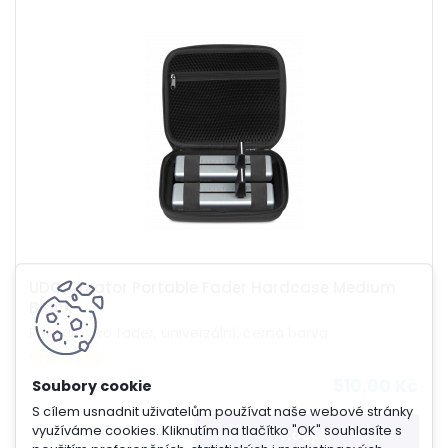
UDG Creator Portable Fader Hardcase Medium
Black
Pouzdro pro fader, univerzální, černá barva
510,00 Kč
S cílem usnadnit uživatelům používat naše webové stránky
využíváme cookies. Kliknutím na tlačítko "OK" souhlasíte s
-
+