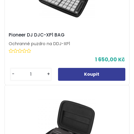
Pioneer DJ DJC-XP1 BAG
Ochranné puzdro na DDJ-XP1
1 650,00 Kč
-
+