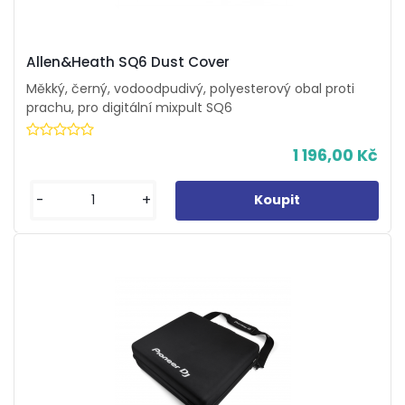
Allen&Heath SQ6 Dust Cover
Měkký, černý, vodoodpudivý, polyesterový obal proti
prachu, pro digitální mixpult SQ6
1 196,00 Kč
-
+