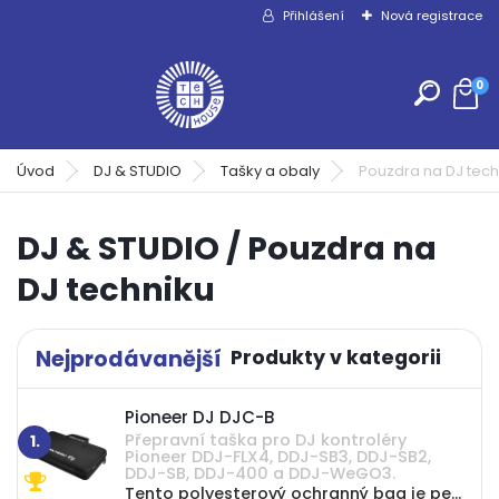
Přihlášení
Nová registrace
0
Úvod
DJ & STUDIO
Tašky a obaly
Pouzdra na DJ tech
DJ & STUDIO / Pouzdra na
DJ techniku
Nejprodávanější
Pioneer DJ DJC-B
Přepravní taška pro DJ kontroléry
1.
Pioneer DDJ-FLX4, DDJ-SB3, DDJ-SB2,
DDJ-SB, DDJ-400 a DDJ-WeGO3.
Tento polyesterový ochranný bag je perfektní pro DJ kontroléry Pioneer DDJ-FLX4, DDJ-SB3, DDJ-SB2, DDJ-SB a DDJ-400. Navíc, díky vnitřní speciálně tvarované pěně je...