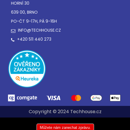
HORNÍ 30
639 00, BRNO
PO-ČT 9-17H, PÁ 9-16H
INFO@TECHHOUSE.CZ
+420 511 440 273
Copyright © 2024 Techhouse.cz
Můžete nám zanechat zprávu.