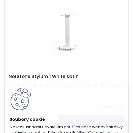
NorStone Stylum 1 White satin
Stojan pre reproduktory s výškou 50 cm Stylum 1 (cena
za pár)
3 190,00 Kč
-
+
S cílem usnadnit uživatelům používat naše webové stránky
využíváme cookies. Kliknutím na tlačítko "OK" souhlasíte s