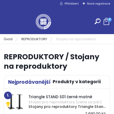
Přihlášení
Nová registrace
0
Úvod
REPRODUKTORY
Stojany na reproduktory
REPRODUKTORY / Stojany
na reproduktory
Nejprodávanější
1.
Triangle STAND S01 černé matné
Stojan pro reproduktory (cena za pár)
Stojany pro reproduktory Triangle Stand S01 o výšce 60 cm byly navrženy tak, aby když sedíte optimálně přizpůsobili polohu regálových reproduktorů Hi-Fi v prostoru pro poslech ve výši...
2 690,00 Kč