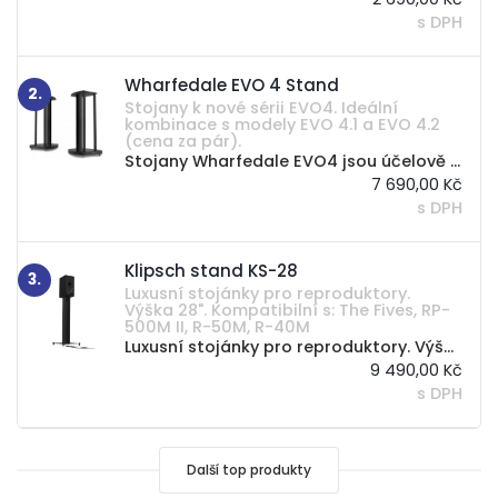
s DPH
Wharfedale EVO 4 Stand
2.
Stojany k nové sérii EVO4. Ideální
kombinace s modely EVO 4.1 a EVO 4.2
(cena za pár).
Stojany Wharfedale EVO4 jsou účelově navrženy pro řadu stojanových (nebo regálových) reproduktorů Wharfedale EVO4. Kovová konstrukce stojanů Wharfedale EVO4 stojící ve výšce 616 mm je...
7 690,00 Kč
s DPH
Klipsch stand KS-28
3.
Luxusní stojánky pro reproduktory.
Výška 28". Kompatibilní s: The Fives, RP-
500M II, R-50M, R-40M
Luxusní stojánky pro reproduktory. Výška 28". Kompatibilní s: The Fives, RP-500M II, R-50M, R-40M
9 490,00 Kč
s DPH
Další top produkty