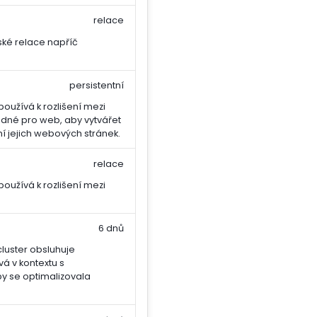
relace
ské relace napříč
persistentní
oužívá k rozlišení mezi
hodné pro web, aby vytvářet
í jejich webových stránek.
relace
oužívá k rozlišení mezi
6 dnů
cluster obsluhuje
vá v kontextu s
y se optimalizovala