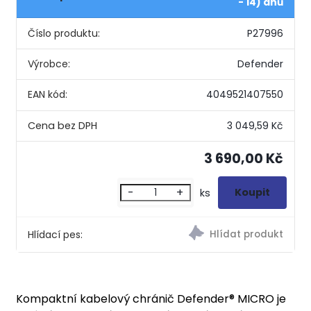
- 14) dnů
Číslo produktu:
P27996
Výrobce:
Defender
EAN kód:
4049521407550
3 049,59 Kč
3 690,00 Kč
-
+
ks
Hlídací pes:
Kompaktní kabelový chránič Defender® MICRO je