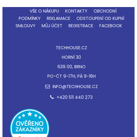
VŠE O NÁKUPU
KONTAKTY
OBCHODNÍ
PODMÍNKY
REKLAMACE
ODSTOUPENÍ OD KUPNÍ
SMLOUVY
MŮJ ÚČET
REGISTRACE
FACEBOOK
TECHHOUSE.CZ
HORNÍ 30
639 00, BRNO
PO-ČT 9-17H, PÁ 9-16H
INFO@TECHHOUSE.CZ
+420 511 440 273