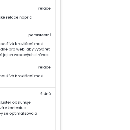
relace
ské relace napříč
persistentní
oužívá k rozlišení mezi
hodné pro web, aby vytvářet
í jejich webových stránek.
relace
oužívá k rozlišení mezi
6 dnů
cluster obsluhuje
vá v kontextu s
y se optimalizovala