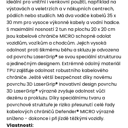
ideální pro vnitřní i venkovní použití, například na
výstavách a veletrzích a v nákupních centrech,
pódiích nebo studiích. Má dva vodiče kabelů 35 x
30 mm pro vysoce výkonné kabely a vodní hadice.
S maximální nosností 2 tun na plochu 20 x 20 cm
jsou kabelové chrániče MICRO schopné odolat
vozidlům, vozíkům a chodcům. Jejich vysoká
odolnost proti šikmému běhu a skluzu je odvozena
od povrchu LaserGrip® se svou speciální strukturou
a jedinečným designem. Extrémně odolný materiál
TPU zajišťuje odolnost robustního kabelového
chrániče.
Ještě větší bezpečnost díky novému
povrchu 3D LaserGrip®
Inovativní design povrchu
3D LaserGrip® výrazně zvyšuje odolnost vůči
dezénu a prokluzu. Díky speciálnímu tvaru a
povrchové struktuře je riziko přesunutí celé řady
kabelových chráničů Defender® MICRO výrazně
sníženo - dokonce i při jízdě těžkými vozidly.
Vlastnosti: