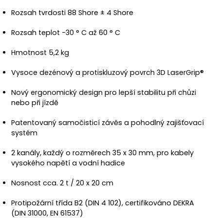
Rozsah tvrdosti 88 Shore ± 4 Shore
Rozsah teplot -30 ° C až 60 ° C
Hmotnost 5,2 kg
Vysoce dezénový a protiskluzový povrch 3D LaserGrip®
Nový ergonomický design pro lepší stabilitu při chůzi
nebo při jízdě
Patentovaný samočisticí závěs a pohodlný zajišťovací
systém
2 kanály, každý o rozměrech 35 x 30 mm, pro kabely
vysokého napětí a vodní hadice
Nosnost cca. 2 t / 20 x 20 cm
Protipožární třída B2 (DIN 4 102), certifikováno DEKRA
(DIN 31000, EN 61537)