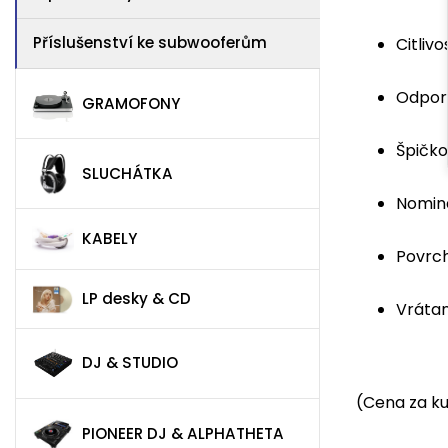
Příslušenství ke subwooferům
Citlivo
Odporú
GRAMOFONY
Špičko
SLUCHÁTKA
Nominá
KABELY
Povrch
LP desky & CD
Vrátan
DJ & STUDIO
(Cena za ku
PIONEER DJ & ALPHATHETA