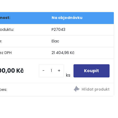
nost:
Na objednávku
roduktu:
P27043
e:
Elac
21 404,96 Kč
00,00 Kč
-
+
ks
pes: