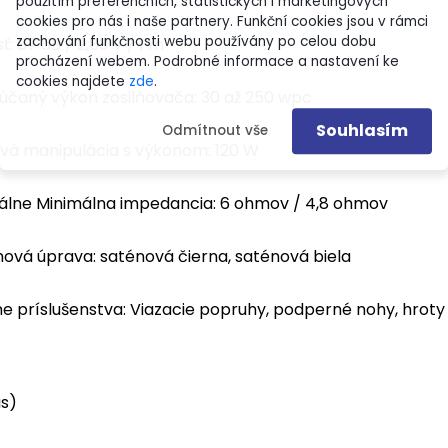
použitím preferenčních, statistických i marketingových
cookies pro nás i naše partnery. Funkční cookies jsou v rámci
zachování funkčnosti webu používány po celou dobu
sť: 87 dB / 2,83 V / 1 m
procházení webem. Podrobné informace a nastavení ke
cookies najdete
zde
.
čaný výkon zosilňovača: 30 až 250 wpc
Souhlasím
Odmítnout vše
vá manipulácia s výkonom: 120 W
lne Minimálna impedancia: 6 ohmov / 4,8 ohmov
ová úprava: saténová čierna, saténová biela
e príslušenstva: Viazacie popruhy, podperné nohy, hroty 
s)