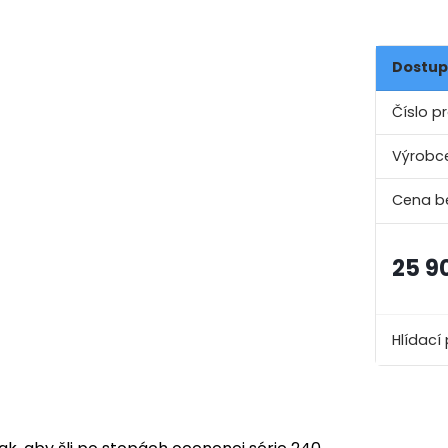
Dostup
Číslo p
Výrobc
25 9
Hlídací 