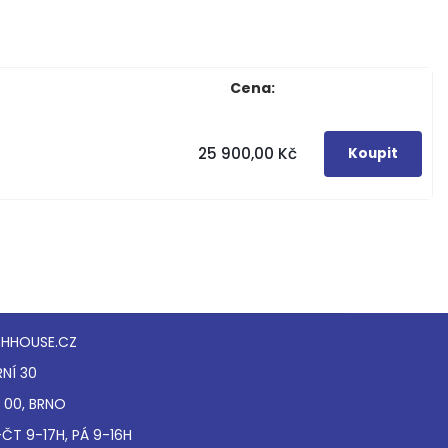
Cena:
25 900,00 Kč
HHOUSE.CZ
NÍ 30
 00, BRNO
ČT 9-17H, PÁ 9-16H