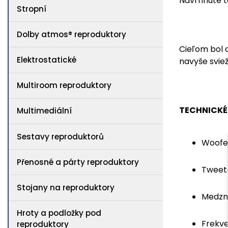
Navrhnuté ta
Stropní
Dolby atmos® reproduktory
Cieľom bol o
Elektrostatické
navyše svie
Multiroom reproduktory
TECHNICKÉ
Multimediální
Sestavy reproduktorů
Woofer:
Přenosné a párty reproduktory
Tweete
Stojany na reproduktory
Medzná
Hroty a podložky pod
Frekve
reproduktory