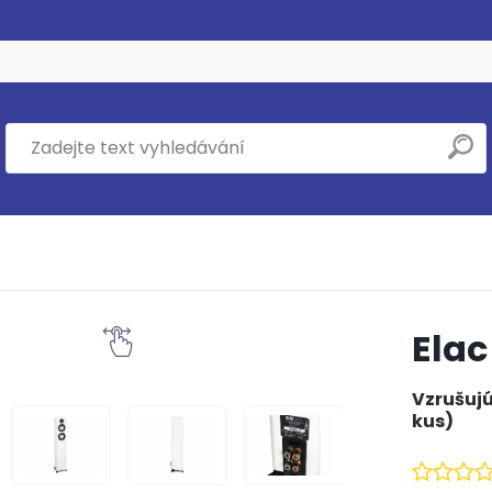
Elac
Vzrušujú
kus)