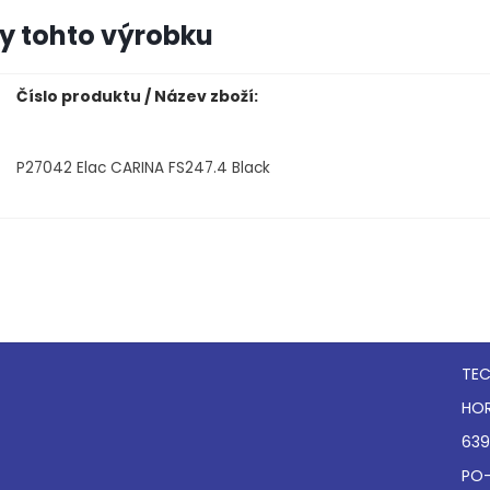
y tohto výrobku
Číslo produktu / Název zboží:
P27042
Elac CARINA FS247.4 Black
TEC
HOR
639
PO-