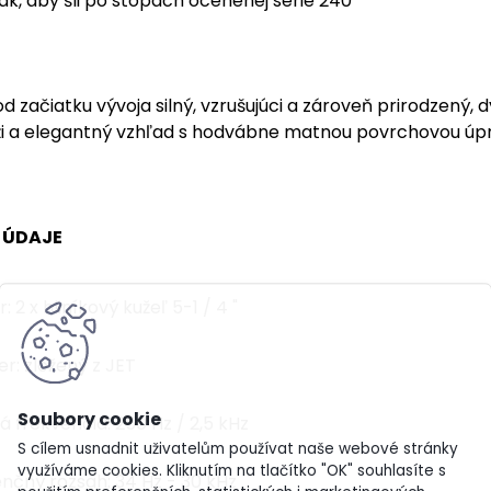
k, aby šli po stopách ocenenej série 240
d začiatku vývoja silný, vzrušujúci a zároveň prirodzený
ži a elegantný vzhľad s hodvábne matnou povrchovou úp
 ÚDAJE
 2 x hliníkový kužeľ 5-1 / 4 "
r: zložený z JET
 frekvencia: 250 Hz / 2,5 kHz
S cílem usnadnit uživatelům používat naše webové stránky
využíváme cookies. Kliknutím na tlačítko "OK" souhlasíte s
nčný rozsah: 34 Hz - 30 kHz