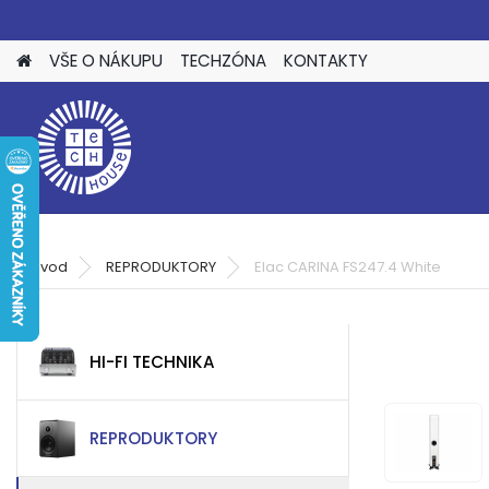
VŠE O NÁKUPU
TECHZÓNA
KONTAKTY
Úvod
REPRODUKTORY
Elac CARINA FS247.4 White
HI-FI TECHNIKA
REPRODUKTORY