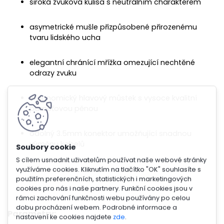
široká zvuková kulisa s neutrálním charakterem
asymetrické mušle přizpůsobené přirozenému
tvaru lidského ucha
elegantní chránící mřížka omezující nechtěné
odrazy zvuku
ergonomický hlavový můstek s vysoce kvalitní
paměťovou pěnou
odolný 3.5mm konektor umožňující snadnou
výměnu kabelů
S cílem usnadnit uživatelům používat naše webové stránky
využíváme cookies. Kliknutím na tlačítko "OK" souhlasíte s
použitím preferenčních, statistických i marketingových
cookies pro nás i naše partnery. Funkční cookies jsou v
rámci zachování funkčnosti webu používány po celou
dobu procházení webem. Podrobné informace a
Parametry:
nastavení ke cookies najdete
zde
.