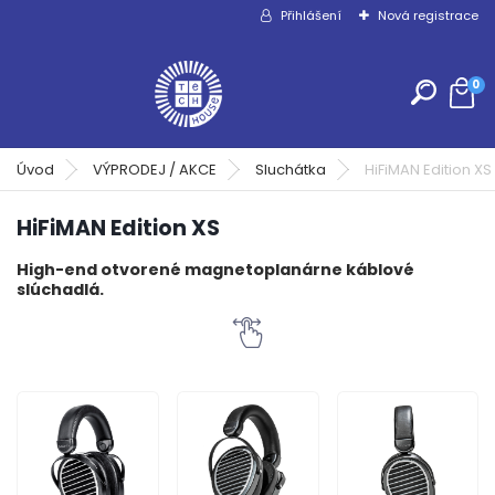
Přihlášení
Nová registrace
0
Úvod
VÝPRODEJ / AKCE
Sluchátka
HiFiMAN Edition XS
HiFiMAN Edition XS
High-end otvorené magnetoplanárne káblové
slúchadlá.