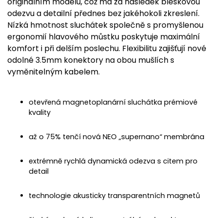
originálním modelu, což má za následek bleskovou
odezvu a detailní přednes bez jakéhokoli zkreslení.
Nízká hmotnost sluchátek společně s promyšlenou
ergonomií hlavového můstku poskytuje maximální
komfort i při delším poslechu. Flexibilitu zajišťují nové
odolné 3.5mm konektory na obou mušlích s
vyměnitelným kabelem.
otevřená magnetoplanární sluchátka prémiové
kvality
až o 75% tenčí nová NEO „supernano“ membrána
extrémně rychlá dynamická odezva s citem pro
detail
technologie akusticky transparentních magnetů