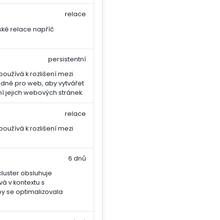
relace
ské relace napříč
persistentní
oužívá k rozlišení mezi
hodné pro web, aby vytvářet
í jejich webových stránek.
relace
oužívá k rozlišení mezi
6 dnů
cluster obsluhuje
vá v kontextu s
y se optimalizovala