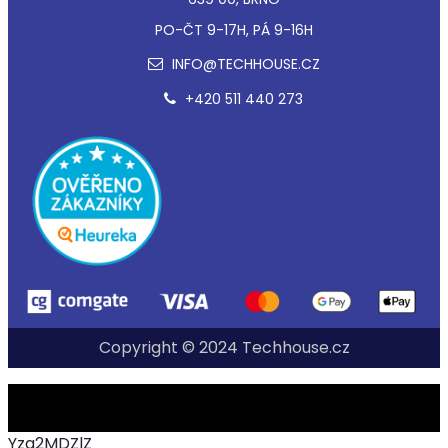
PO-ČT 9-17H, PÁ 9-16H
INFO@TECHHOUSE.CZ
+420 511 440 273
Copyright © 2024 Techhouse.cz
Yzg2MDZlZ