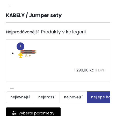
KABELY / Jumper sety
Nejprodávanější
1.
1 290,00 Kč
s DPH
nejlevnější
nejdražší
nejnovější
nejlépe hod