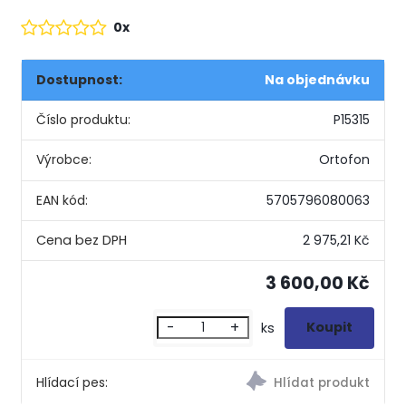
0x
Dostupnost:
Na objednávku
Číslo produktu:
P15315
Výrobce:
Ortofon
EAN kód:
5705796080063
2 975,21 Kč
3 600,00 Kč
-
+
ks
Hlídací pes: