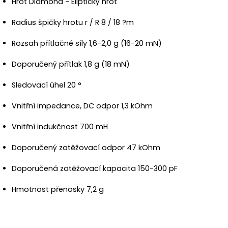
Hrot Diamond - Eliptický hrot
Radius špičky hrotu r / R 8 / 18 ?m
Rozsah přítlačné síly 1,6-2,0 g (16-20 mN)
Doporučený přítlak 1,8 g (18 mN)
Sledovací úhel 20 °
Vnitřní impedance, DC odpor 1,3 kOhm
Vnitřní indukčnost 700 mH
Doporučený zatěžovací odpor 47 kOhm
Doporučená zatěžovací kapacita 150-300 pF
Hmotnost přenosky 7,2 g