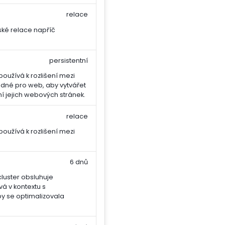
relace
ské relace napříč
persistentní
oužívá k rozlišení mezi
hodné pro web, aby vytvářet
í jejich webových stránek.
relace
oužívá k rozlišení mezi
6 dnů
cluster obsluhuje
vá v kontextu s
y se optimalizovala