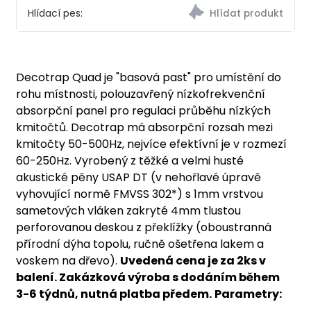
Hlídací pes:
Decotrap Quad je "basová past" pro umístění do
rohu místnosti, polouzavřený nízkofrekvenční
absorpční panel pro regulaci průběhu nízkých
kmitočtů. Decotrap má absorpční rozsah mezi
kmitočty 50-500Hz, nejvíce efektívní je v rozmezí
60-250Hz. Vyrobený z těžké a velmi husté
akustické pěny USAP DT (v nehořlavé úpravě
vyhovující normě FMVSS 302*) s 1mm vrstvou
sametových vláken zakryté 4mm tlustou
perforovanou deskou z překlížky (oboustranná
přírodní dýha topolu, ručně ošetřena lakem a
voskem na dřevo).
Uvedená cena je za 2ks v
balení. Zakázková výroba s dodáním během
3-6 týdnů, nutná platba předem.
Parametry: