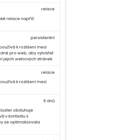
relace
ské relace napříč
persistentní
oužívá k rozlišení mezi
hodné pro web, aby vytvářet
í jejich webových stránek.
relace
oužívá k rozlišení mezi
6 dnů
cluster obsluhuje
vá v kontextu s
y se optimalizovala