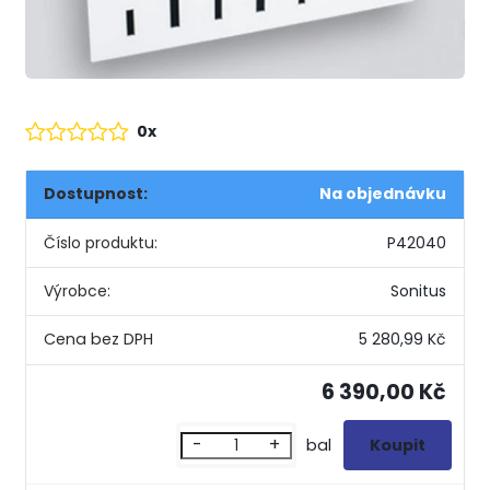
0x
Dostupnost:
Na objednávku
Číslo produktu:
P42040
Výrobce:
Sonitus
5 280,99 Kč
6 390,00 Kč
-
+
bal