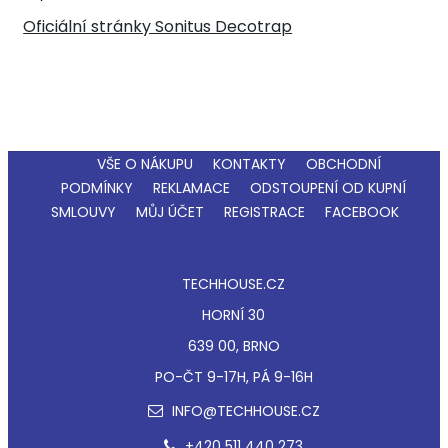
Oficiální stránky Sonitus Decotrap
VŠE O NÁKUPU
KONTAKTY
OBCHODNÍ
PODMÍNKY
REKLAMACE
ODSTOUPENÍ OD KUPNÍ
SMLOUVY
MŮJ ÚČET
REGISTRACE
FACEBOOK
TECHHOUSE.CZ
HORNÍ 30
639 00, BRNO
PO-ČT 9-17H, PÁ 9-16H
INFO@TECHHOUSE.CZ
+420 511 440 273